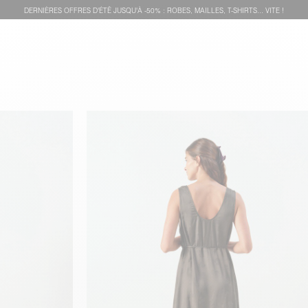
DERNIÈRES OFFRES D'ÉTÊ JUSQU'À -50% : ROBES, MAILLES, T-SHIRTS... VITE !