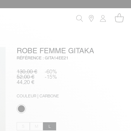
ROBE FEMME GITAKA
RÉFÉRENCE : GITA14EE21
130,00 €
-60%
52,00 €
-15%
44,20 €
COULEUR
| CARBONE
S
M
L