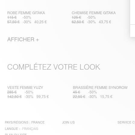
ROBE FEMME GITAKA
CHEMISE FEMME GITAKA
115 €
-50%
125 €
-50%
57,50 €
-30%
40,25 €
62,50 €
-30%
43,75 €
AFFICHER +
COMPLÉTEZ VOTRE LOOK
VESTE FEMME YUZY
BRASSIÈRE FEMME SYNOROW
285 €
-50%
45 €
-50%
142,50 €
-30%
99,75 €
22,50 €
-30%
15,75 €
PAYS/RÉGIONS :
FRANCE
JOIN US
SERVICE C
LANGUE :
FRANÇAIS