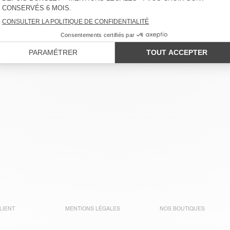
SHORT FEMME GITAKA
100 €
-60%
40 €
-15%
34 €
LIENT
MENTIONS LÉGALES
NOS BOUTIQUES