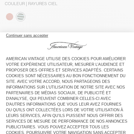
COULEUR
| RAYURES CIEL
S
M
L
Le mannequin mesure 177 cm et porte une taille S
GUIDE DES TAILLES
Livraison estimée
entre le mardi 11 août et le jeudi 13 août
AJOUTER AU PANIER
VOIR LA DISPONIBILITE EN MAGASIN
DESCRIPTION
TAILLE ET COUPE
COMPOSITION
ENTRETIEN