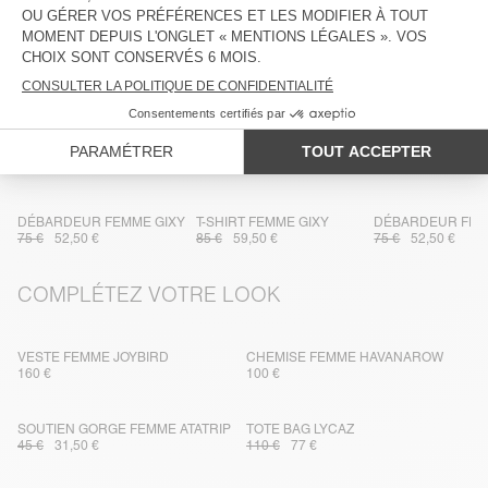
TRAÇABILITÉ
LIVRAISON ET RETOURS
DANS LA MÊME MATIÈRE
DÉBARDEUR FEMME GIXY
T-SHIRT FEMME GIXY
DÉBARDEUR FEM
75 €
52,50 €
85 €
59,50 €
75 €
52,50 €
COMPLÉTEZ VOTRE LOOK
VESTE FEMME JOYBIRD
CHEMISE FEMME HAVANAROW
160 €
100 €
SOUTIEN GORGE FEMME ATATRIP
TOTE BAG LYCAZ
45 €
31,50 €
110 €
77 €