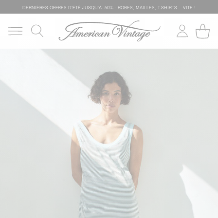
DERNIÈRES OFFRES D'ÉTÊ JUSQU'À -50% : ROBES, MAILLES, T-SHIRTS... VITE !