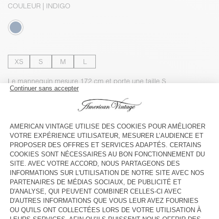
COULEUR
| INDIGO
XS
S
M
L
Le mannequin mesure 172 cm et porte une taille S
GUIDE DES TAILLES
Livraison estimée
entre le mardi 11 août et le jeudi 13 août
AJOUTER AU PANIER
VOIR LA DISPONIBILITE EN MAGASIN
VOIR LE LOOK