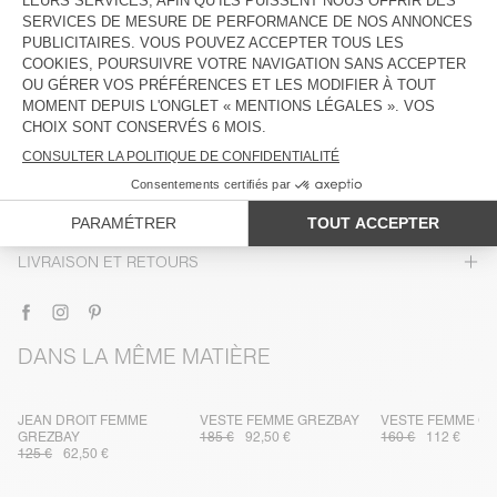
DESCRIPTION
TAILLE ET COUPE
COMPOSITION
ENTRETIEN
TRAÇABILITÉ
LIVRAISON ET RETOURS
DANS LA MÊME MATIÈRE
JEAN DROIT FEMME
VESTE FEMME GREZBAY
VESTE FEMME G
GREZBAY
185 €
92,50 €
160 €
112 €
125 €
62,50 €