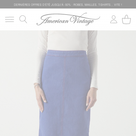
DERNIÈRES OFFRES D'ÉTÊ JUSQU'À -50% : ROBES, MAILLES, T-SHIRTS... VITE !