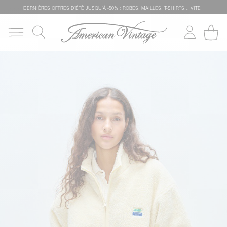
DERNIÈRES OFFRES D'ÉTÊ JUSQU'À -50% : ROBES, MAILLES, T-SHIRTS... VITE !