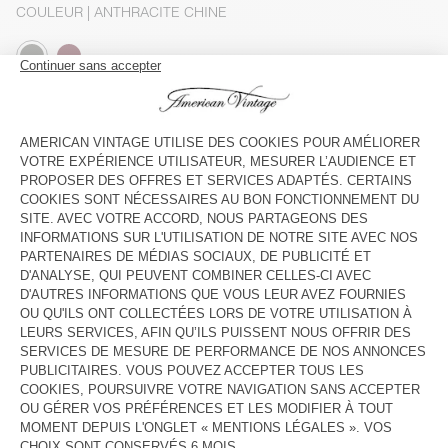
COULEUR
| ANTHRACITE CHINE
TU
GUIDE DES TAILLES
Livraison estimée
entre le mercredi 12 août et le vendredi 14
août
AJOUTER AU PANIER
VOIR LA DISPONIBILITE EN MAGASIN
DESCRIPTION
COMPOSITION
ENTRETIEN
TRAÇABILITÉ