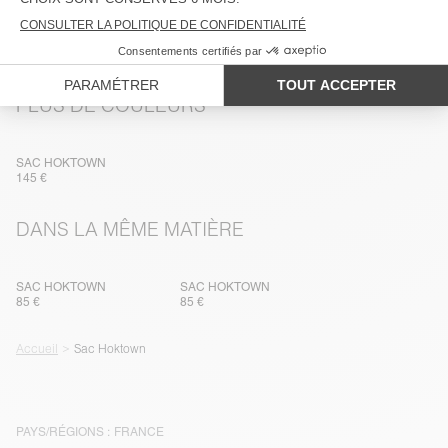
LIVRAISON ET RETOURS
PLUS DE COULEURS
SAC HOKTOWN
145 €
DANS LA MÊME MATIÈRE
SAC HOKTOWN
SAC HOKTOWN
85 €
85 €
Accueil
Sac Hoktown
PAYS/RÉGIONS :
FRANCE