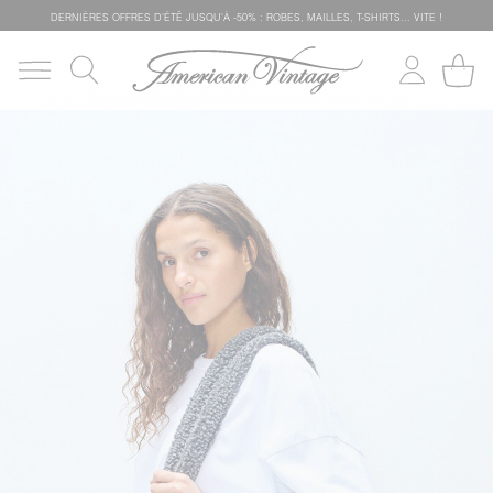
DERNIÈRES OFFRES D'ÉTÊ JUSQU'À -50% : ROBES, MAILLES, T-SHIRTS... VITE !