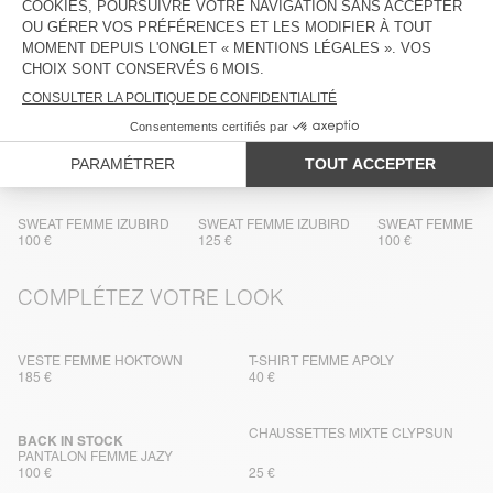
TRAÇABILITÉ
LIVRAISON ET RETOURS
DANS LA MÊME MATIÈRE
SWEAT FEMME IZUBIRD
SWEAT FEMME IZUBIRD
SWEAT FEMME IZ
100 €
125 €
100 €
COMPLÉTEZ VOTRE LOOK
VESTE FEMME HOKTOWN
T-SHIRT FEMME APOLY
185 €
40 €
CHAUSSETTES MIXTE CLYPSUN
BACK IN STOCK
PANTALON FEMME JAZY
100 €
25 €