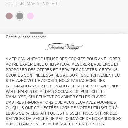
COULEUR
| MARINE VINTAGE
S
M
L
Le mannequin mesure 167 cm et porte une taille S
GUIDE DES TAILLES
Livraison estimée
entre le mardi 11 août et le jeudi 13 août
AJOUTER AU PANIER
VOIR LA DISPONIBILITE EN MAGASIN
DESCRIPTION
TAILLE ET COUPE
COMPOSITION
ENTRETIEN