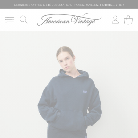
DERNIÈRES OFFRES D'ÉTÊ JUSQU'À -50% : ROBES, MAILLES, T-SHIRTS... VITE !