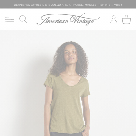
DERNIÈRES OFFRES D'ÉTÊ JUSQU'À -50% : ROBES, MAILLES, T-SHIRTS... VITE !