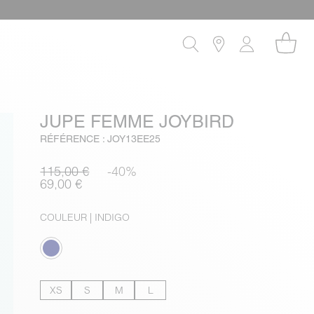
JUPE FEMME JOYBIRD
RÉFÉRENCE : JOY13EE25
115,00 €
-40%
69,00 €
COULEUR
| INDIGO
XS
S
M
L