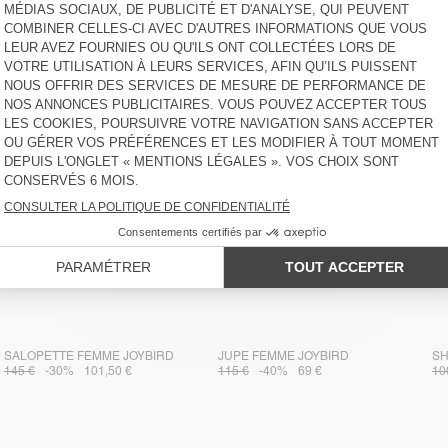
SALOPETTE FEMME JOYBIRD
JUPE FEMME JOYBIRD
SH
145 €
-30%
101,50 €
115 €
-40%
69 €
10