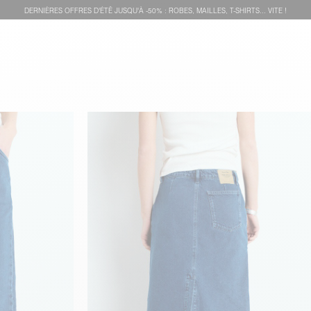
DERNIÈRES OFFRES D'ÉTÊ JUSQU'À -50% : ROBES, MAILLES, T-SHIRTS... VITE !