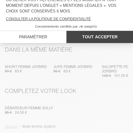
ENTRETIEN
TRAÇABILITÉ
LIVRAISON ET RETOURS
DANS LA MÊME MATIÈRE
SHORT FEMME JOYBIRD
JUPE FEMME JOYBIRD
SALOPETTE FEM
90 €
63 €
90 €
63 €
JOYBIRD
145 €
101,50 €
COMPLÉTEZ VOTRE LOOK
DÉBARDEUR FEMME SULLY
35 €
24,50 €
Accueil
Veste femme Joybird