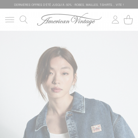
DERNIÈRES OFFRES D'ÉTÊ JUSQU'À -50% : ROBES, MAILLES, T-SHIRTS... VITE !