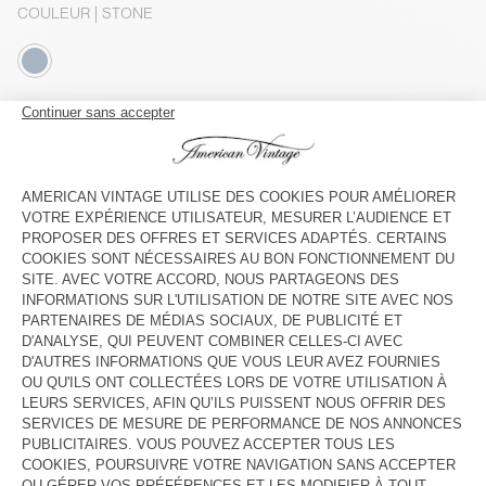
COULEUR
| STONE
S
M
L
Le mannequin mesure 176 cm et porte une taille S
GUIDE DES TAILLES
Livraison estimée
entre le mercredi 12 août et le vendredi 14
août
AJOUTER AU PANIER
VOIR LA DISPONIBILITE EN MAGASIN
DESCRIPTION
TAILLE ET COUPE
COMPOSITION