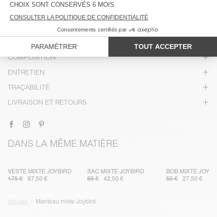
DESCRIPTION
TAILLE ET COUPE
COMPOSITION
ENTRETIEN
TRAÇABILITÉ
LIVRAISON ET RETOURS
DANS LA MÊME MATIÈRE
VESTE MIXTE JOYBIRD
SAC MIXTE JOYBIRD
BOB MIXTE JOYBI
175 €
87,50 €
85 €
42,50 €
55 €
27,50 €
Accueil
Manteau mixte Joybird