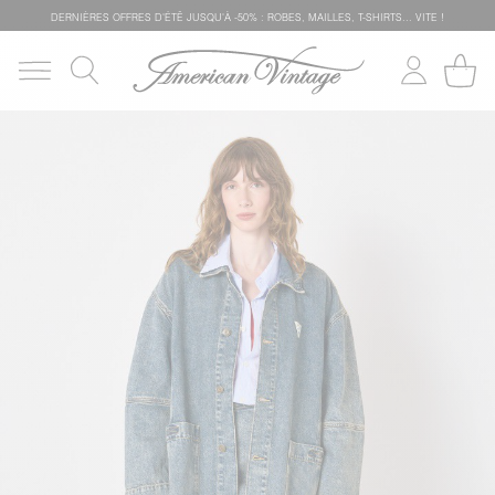
DERNIÈRES OFFRES D'ÉTÊ JUSQU'À -50% : ROBES, MAILLES, T-SHIRTS... VITE !