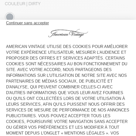
COULEUR
| DIRTY
XS
S/M
L/XL
Le mannequin mesure 173 cm et porte une taille S-M
GUIDE DES TAILLES
Livraison estimée
entre le mercredi 12 août et le vendredi 14
août
AJOUTER AU PANIER
VOIR LE LOOK