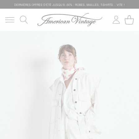
DERNIÈRES OFFRES D'ÉTÊ JUSQU'À -50% : ROBES, MAILLES, T-SHIRTS... VITE !