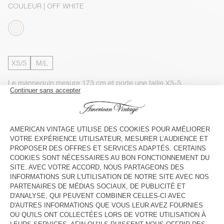
COULEUR
| OFF WHITE
XS/S
M/L
Le mannequin mesure 173 cm et porte une taille XS-S
GUIDE DES TAILLES
Livraison estimée
entre le jeudi 13 août et le lundi 17 août
AJOUTER AU PANIER
VOIR LA DISPONIBILITE EN MAGASIN
VOIR LE LOOK