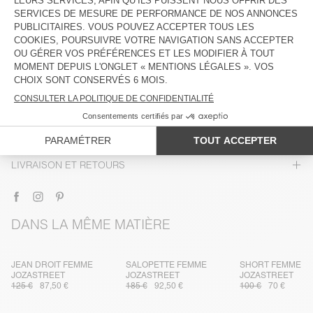
DESCRIPTION
TAILLE ET COUPE
COMPOSITION
ENTRETIEN
TRAÇABILITÉ
LIVRAISON ET RETOURS
DANS LA MÊME MATIÈRE
JEAN DROIT FEMME
SALOPETTE FEMME
SHORT FEMME
JOZASTREET
JOZASTREET
JOZASTREET
125 €
87,50 €
185 €
92,50 €
100 €
70 €