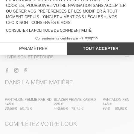
DESCRIPTION
TAILLE ET COUPE
COMPOSITION
ENTRETIEN
TRAÇABILITÉ
LIVRAISON ET RETOURS
DANS LA MÊME MATIÈRE
PANTALON FEMME KABIRD
BLAZER FEMME KABIRD
PANTALON FEMM
145 €
225 €
145 €
72,50 €
50,75 €
112,50 €
78,75 €
87 €
60,90 €
COMPLÉTEZ VOTRE LOOK