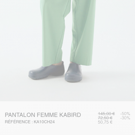
145,00 €
-50%
PANTALON FEMME KABIRD
72,50 €
-30%
RÉFÉRENCE : KA10CH24
50,75 €