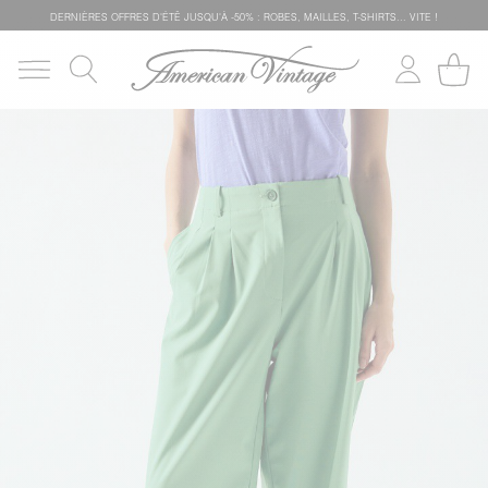
DERNIÈRES OFFRES D'ÉTÊ JUSQU'À -50% : ROBES, MAILLES, T-SHIRTS... VITE !