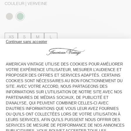
COULEUR
| VERVEINE
XS
S
M
L
Le mannequin mesure 176 cm et porte une taille S
GUIDE DES TAILLES
Livraison estimée
entre le mardi 11 août et le jeudi 13 août
AJOUTER AU PANIER
VOIR LE LOOK