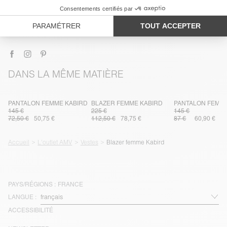
TRAÇABILITÉ
LIVRAISON ET RETOURS
DANS LA MÊME MATIÈRE
PANTALON FEMME KABIRD
BLAZER FEMME KABIRD
PANTALON FEMM
145 €
225 €
145 €
72,50 €
50,75 €
112,50 €
78,75 €
87 €
60,90 €
Accueil
L'outlet AMV
Vestes
Blazer femme Kabird
PAYS/RÉGIONS :
FRANCE
LANGUE :
ACCESSIBILITÉ