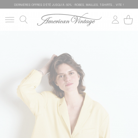
DERNIÈRES OFFRES D'ÉTÊ JUSQU'À -50% : ROBES, MAILLES, T-SHIRTS... VITE !