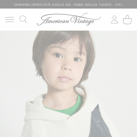
DERNIÈRES OFFRES D'ÉTÊ JUSQU'À -50% : ROBES, MAILLES, T-SHIRTS... VITE !