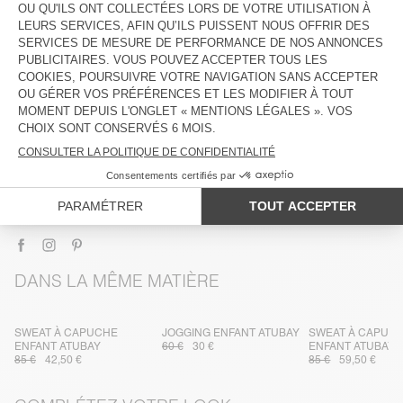
DESCRIPTION
TAILLE ET COUPE
COMPOSITION
ENTRETIEN
TRAÇABILITÉ
LIVRAISON ET RETOURS
DANS LA MÊME MATIÈRE
SWEAT À CAPUCHE
JOGGING ENFANT ATUBAY
SWEAT À CAPUC
ENFANT ATUBAY
60 €
30 €
ENFANT ATUBAY
85 €
42,50 €
85 €
59,50 €