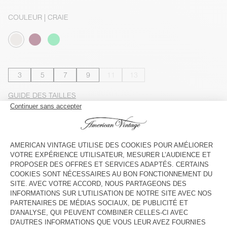
COULEUR
| CRAIE
3
5
7
9
11
13
GUIDE DES TAILLES
Livraison estimée
entre le mardi 11 août et le jeudi 13 août
AJOUTER AU PANIER
VOIR LA DISPONIBILITE EN MAGASIN
VOIR LE LOOK