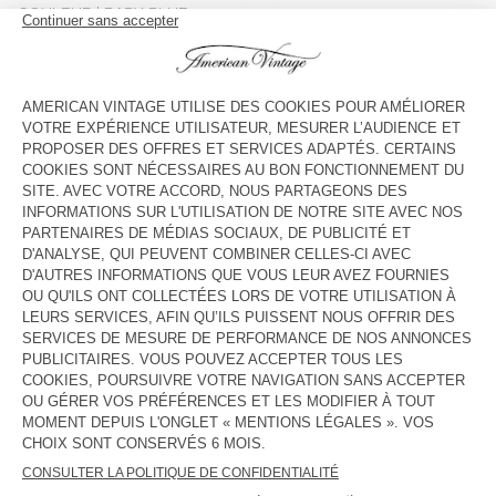
COULEUR
| BABY BLUE
3
5
7
9
11
13
GUIDE DES TAILLES
Livraison estimée
entre le mercredi 12 août et le vendredi 14
août
AJOUTER AU PANIER
VOIR LA DISPONIBILITE EN MAGASIN
DESCRIPTION
TAILLE ET COUPE
COMPOSITION
ENTRETIEN