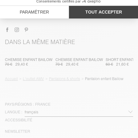
TRAÇABILITÉ
LIVRAISON ET RETOURS
DANS LA MÊME MATIÈRE
CHEMISE ENFANT BAILOW
CHEMISE ENFANT BAILOW
SHORT ENFANT B
70 €
29,40 €
70 €
29,40 €
60 €
21,60 €
Accueil
L'outlet AMV
Pantalons & shorts
Pantalon enfant Bailow
PAYS/RÉGIONS :
FRANCE
LANGUE :
ACCESSIBILITÉ
NEWSLETTER