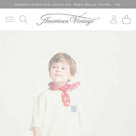
DERNIÈRES OFFRES D'ÉTÊ JUSQU'À -50% : ROBES, MAILLES, T-SHIRTS... VITE !