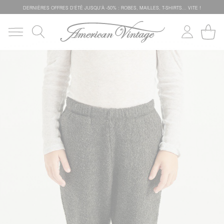
DERNIÈRES OFFRES D'ÉTÊ JUSQU'À -50% : ROBES, MAILLES, T-SHIRTS... VITE !