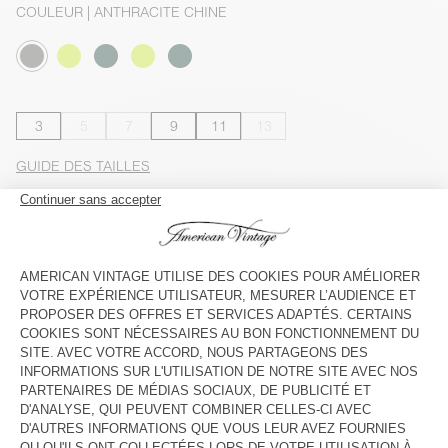
COULEUR
| ANTHRACITE CHINE
3
5
7
9
11
13
GUIDE DES TAILLES
Livraison estimée
entre le mercredi 12 août et le vendredi 14
août
AJOUTER AU PANIER
VOIR LE LOOK