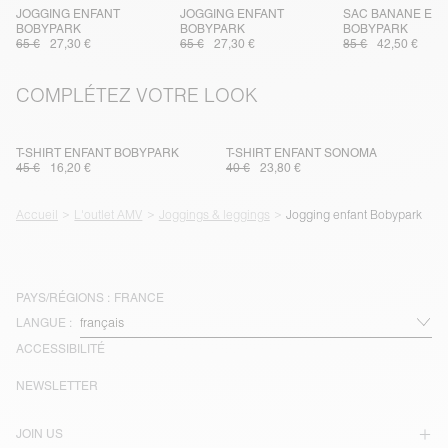
JOGGING ENFANT
JOGGING ENFANT
SAC BANANE EN
BOBYPARK
BOBYPARK
BOBYPARK
65 €
27,30 €
65 €
27,30 €
85 €
42,50 €
COMPLÉTEZ VOTRE LOOK
T-SHIRT ENFANT BOBYPARK
T-SHIRT ENFANT SONOMA
45 €
16,20 €
40 €
23,80 €
Accueil
L'outlet AMV
Joggings & leggings
Jogging enfant Bobypark
PAYS/RÉGIONS :
FRANCE
LANGUE :
ACCESSIBILITÉ
NEWSLETTER
JOIN US