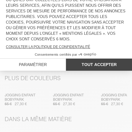
DESCRIPTION
TAILLE ET COUPE
COMPOSITION
ENTRETIEN
TRAÇABILITÉ
LIVRAISON ET RETOURS
PLUS DE COULEURS
JOGGING ENFANT
JOGGING ENFANT
JOGGING ENFANT
BOBYPARK
BOBYPARK
BOBYPARK
65 €
27,30 €
65 €
27,30 €
65 €
27,30 €
DANS LA MÊME MATIÈRE