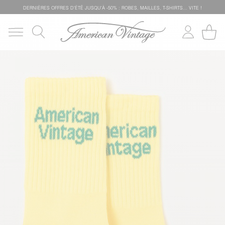
DERNIÈRES OFFRES D'ÉTÊ JUSQU'À -50% : ROBES, MAILLES, T-SHIRTS... VITE !