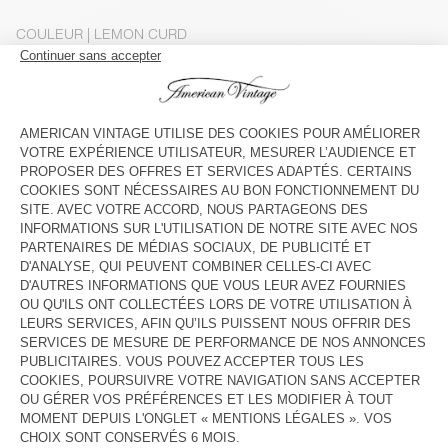
COULEUR
| LEMON CURD
S
M
GUIDE DES TAILLES
Livraison estimée
entre le mercredi 12 août et le vendredi 14
août
AJOUTER AU PANIER
VOIR LA DISPONIBILITE EN MAGASIN
DESCRIPTION
TAILLE ET COUPE