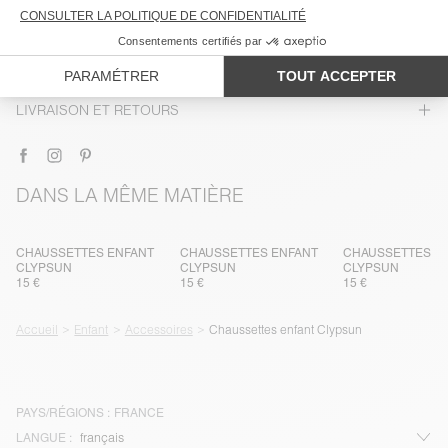
COMPOSITION
ENTRETIEN
TRAÇABILITÉ
LIVRAISON ET RETOURS
DANS LA MÊME MATIÈRE
CHAUSSETTES ENFANT
CHAUSSETTES ENFANT
CHAUSSETTES E
CLYPSUN
CLYPSUN
CLYPSUN
15 €
15 €
15 €
Accueil
Enfant
Accessoires
Chaussettes enfant Clypsun
PAYS/RÉGIONS :
FRANCE
LANGUE :