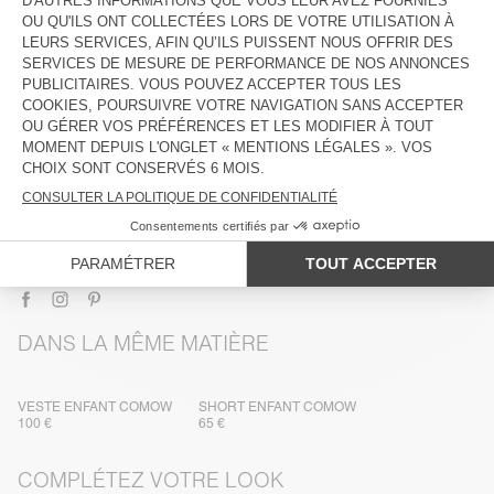
DESCRIPTION
TAILLE ET COUPE
COMPOSITION
ENTRETIEN
TRAÇABILITÉ
LIVRAISON ET RETOURS
DANS LA MÊME MATIÈRE
VESTE ENFANT COMOW
SHORT ENFANT COMOW
100 €
65 €
COMPLÉTEZ VOTRE LOOK