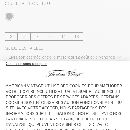
COULEUR
| STONE BLUE
3
5
7
9
11
13
GUIDE DES TAILLES
Livraison estimée
entre le mercredi 12 août et le vendredi 14
août
AJOUTER AU PANIER
VOIR LA DISPONIBILITE EN MAGASIN
VOIR LE LOOK