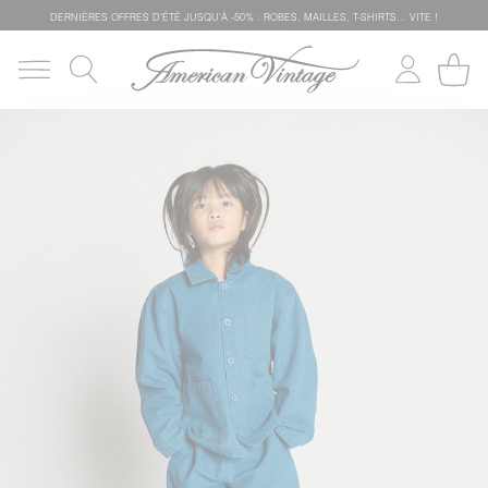
DERNIÈRES OFFRES D'ÉTÊ JUSQU'À -50% : ROBES, MAILLES, T-SHIRTS... VITE !