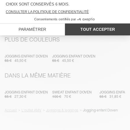
TRAÇABILITÉ
LIVRAISON ET RETOURS
PLUS DE COULEURS
JOGGING ENFANT DOVEN
JOGGING ENFANT DOVEN
65 €
45,50 €
65 €
45,50 €
DANS LA MÊME MATIÈRE
JOGGING ENFANT DOVEN
SWEAT ENFANT DOVEN
JOGGING ENFANT
65 €
27,30 €
100 €
70 €
65 €
31,85 €
Accueil
L'outlet AMV
Joggings & leggings
Jogging enfant Doven