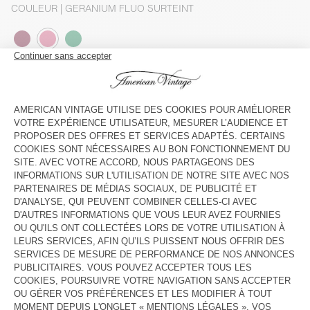
COULEUR
| GERANIUM FLUO SURTEINT
3
5
7
9
11
13
GUIDE DES TAILLES
Livraison estimée
entre le mercredi 12 août et le vendredi 14
août
AJOUTER AU PANIER
VOIR LA DISPONIBILITE EN MAGASIN
DESCRIPTION
TAILLE ET COUPE
COMPOSITION
ENTRETIEN