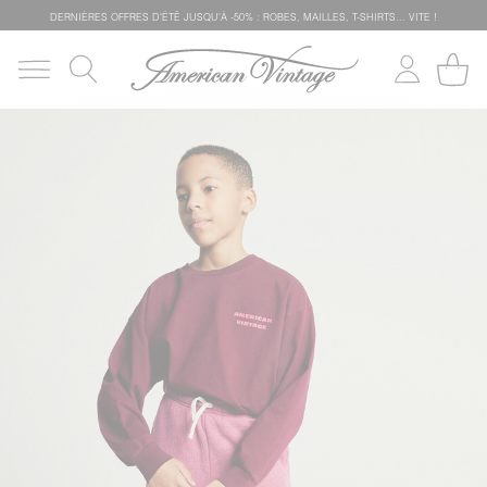
DERNIÈRES OFFRES D'ÉTÊ JUSQU'À -50% : ROBES, MAILLES, T-SHIRTS... VITE !