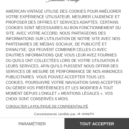
COULEUR
| POUDREUSE CHINE
3
5
7
9
11
13
GUIDE DES TAILLES
Livraison estimée
entre le lundi 10 août et le mercredi 12 août
AJOUTER AU PANIER
DESCRIPTION
TAILLE ET COUPE
COMPOSITION
ENTRETIEN
TRAÇABILITÉ
LIVRAISON ET RETOURS