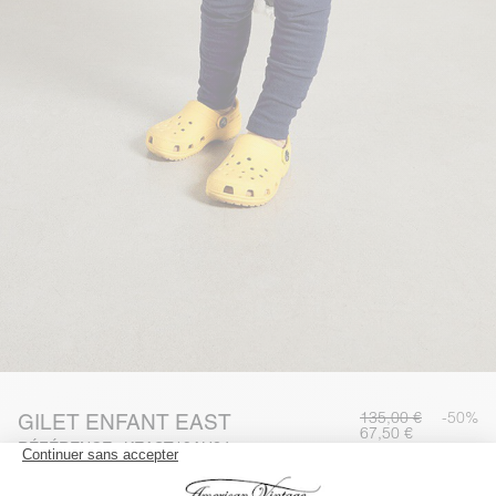
135,00 €
-50%
GILET ENFANT EAST
67,50 €
RÉFÉRENCE : KEAST19AH24