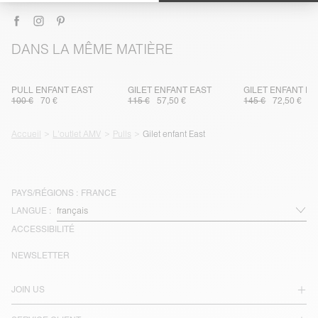
DANS LA MÊME MATIÈRE
PULL ENFANT EAST
GILET ENFANT EAST
GILET ENFANT EA
100 €
70 €
115 €
57,50 €
145 €
72,50 €
Accueil
L'outlet AMV
Pulls
Gilet enfant East
PAYS/RÉGIONS :
FRANCE
LANGUE :
ACCESSIBILITÉ
NEWSLETTER
JOIN US