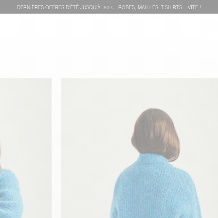
DERNIÈRES OFFRES D'ÉTÊ JUSQU'À -50% : ROBES, MAILLES, T-SHIRTS... VITE !