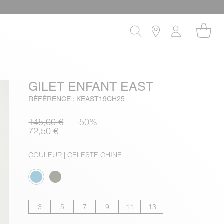
GILET ENFANT EAST
RÉFÉRENCE : KEAST19CH25
145,00 €
-50%
72,50 €
COULEUR
| CELESTE CHINE
3
5
7
9
11
13