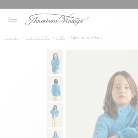
Accueil
L'outlet AMV
Pulls
Gilet enfant East