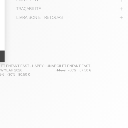
TRAÇABILITÉ
LIVRAISON ET RETOURS
LET ENFANT EAST - HAPPY LUNAR
GILET ENFANT EAST
W YEAR 2026
115 €
-50%
57,50 €
5 €
-30%
80,50 €