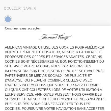
COULEUR
| SAPHIR
3
5
7
9
11
13
GUIDE DES TAILLES
Livraison estimée
entre le jeudi 13 août et le lundi 17 août
AJOUTER AU PANIER
VOIR LA DISPONIBILITE EN MAGASIN
VOIR LE LOOK