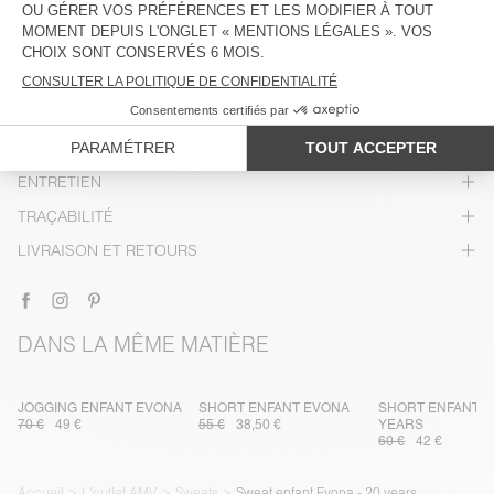
DESCRIPTION
TAILLE ET COUPE
COMPOSITION
ENTRETIEN
TRAÇABILITÉ
LIVRAISON ET RETOURS
DANS LA MÊME MATIÈRE
JOGGING ENFANT EVONA
SHORT ENFANT EVONA
SHORT ENFANT E
70 €
49 €
55 €
38,50 €
YEARS
60 €
42 €
Accueil
L'outlet AMV
Sweats
Sweat enfant Evona - 20 years