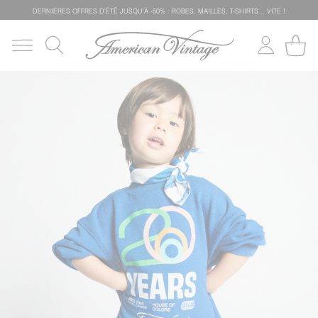
DERNIÈRES OFFRES D'ÉTÊ JUSQU'À -50% : ROBES, MAILLES, T-SHIRTS... VITE !