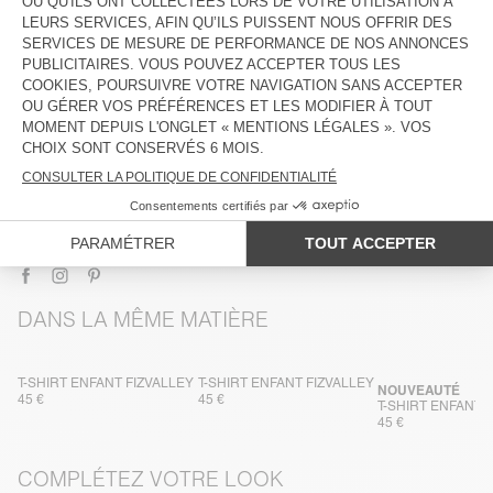
DESCRIPTION
TAILLE ET COUPE
COMPOSITION
ENTRETIEN
TRAÇABILITÉ
LIVRAISON ET RETOURS
DANS LA MÊME MATIÈRE
T-SHIRT ENFANT FIZVALLEY
T-SHIRT ENFANT FIZVALLEY
NOUVEAUTÉ
45 €
45 €
T-SHIRT ENFANT 
45 €
COMPLÉTEZ VOTRE LOOK