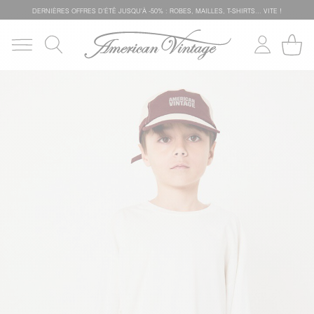
DERNIÈRES OFFRES D'ÉTÊ JUSQU'À -50% : ROBES, MAILLES, T-SHIRTS... VITE !