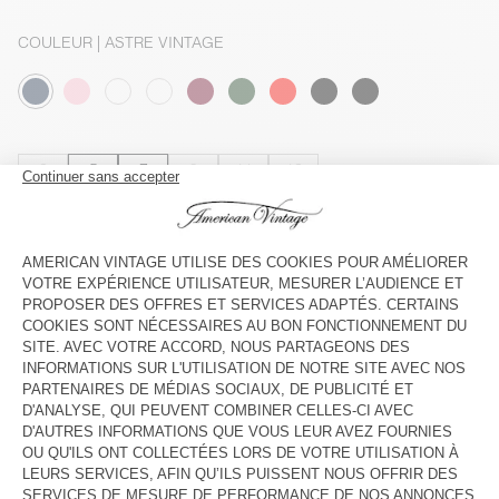
COULEUR
| ASTRE VINTAGE
3
5
7
9
11
13
GUIDE DES TAILLES
Livraison estimée
entre le mercredi 12 août et le vendredi 14
août
AJOUTER AU PANIER
VOIR LA DISPONIBILITE EN MAGASIN
DESCRIPTION
TAILLE ET COUPE
COMPOSITION