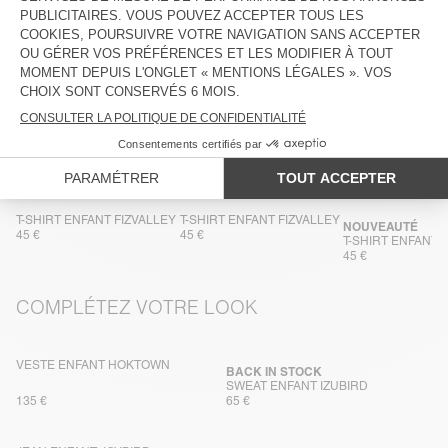
ENTRETIEN
TRAÇABILITÉ
LIVRAISON ET RETOURS
DANS LA MÊME MATIÈRE
T-SHIRT ENFANT FIZVALLEY
T-SHIRT ENFANT FIZVALLEY
NOUVEAUTÉ
45 €
45 €
T-SHIRT ENFANT 
45 €
COMPLÉTEZ VOTRE LOOK
VESTE ENFANT HOKTOWN
BACK IN STOCK
SWEAT ENFANT IZUBIRD
135 €
65 €