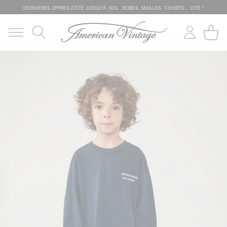
DERNIÈRES OFFRES D'ÉTÊ JUSQU'À -50% : ROBES, MAILLES, T-SHIRTS... VITE !