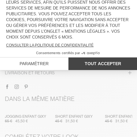
DESCRIPTION
TAILLE ET COUPE
COMPOSITION
ENTRETIEN
TRAÇABILITÉ
LIVRAISON ET RETOURS
DANS LA MÊME MATIÈRE
JOGGING ENFANT GIXY
SHORT ENFANT GIXY
SHORT ENFANT G
65 €
45,50 €
45 €
31,50 €
45 €
31,50 €
COMPLÉTEZ VOTRE LOOK