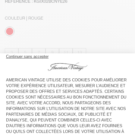
RÉFÉRENCE : KGIX02BCNYE26
COULEUR
| ROUGE
3
5
7
9
11
13
GUIDE DES TAILLES
INDISPONIBLE
VOIR LA DISPONIBILITE EN MAGASIN
VOIR LE LOOK