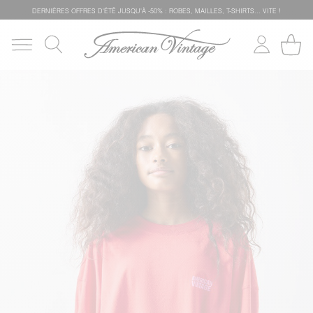
DERNIÈRES OFFRES D'ÉTÊ JUSQU'À -50% : ROBES, MAILLES, T-SHIRTS... VITE !