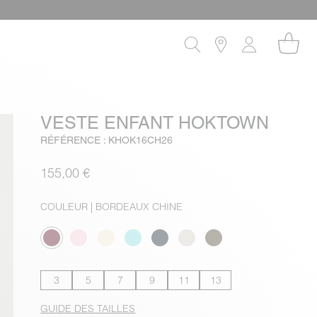
VESTE ENFANT HOKTOWN
RÉFÉRENCE : KHOK16CH26
155,00 €
COULEUR
| BORDEAUX CHINE
3
5
7
9
11
13
GUIDE DES TAILLES