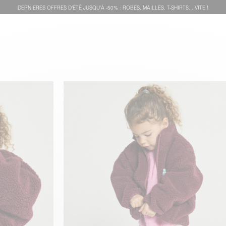
DERNIÈRES OFFRES D'ÉTÊ JUSQU'À -50% : ROBES, MAILLES, T-SHIRTS... VITE !