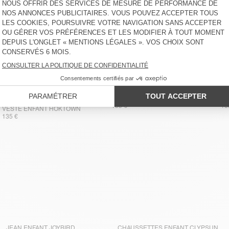
VESTE ENFANT HOKTOWN
VE
BACK IN STOCK
155 €
13
VESTE ENFANT HOKTOWN
135 €
JEAN ENFANT JOYBIRD
CHAUSSETTES ENFANT CLYPSUN