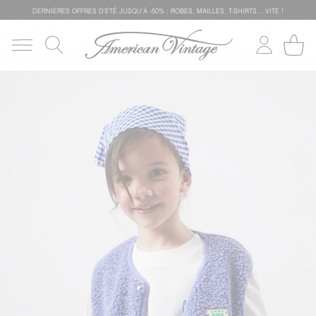
DERNIÈRES OFFRES D'ÉTÊ JUSQU'À -50% : ROBES, MAILLES, T-SHIRTS... VITE !