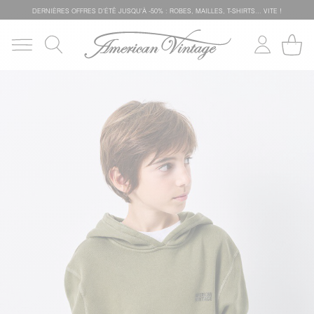
DERNIÈRES OFFRES D'ÉTÊ JUSQU'À -50% : ROBES, MAILLES, T-SHIRTS... VITE !