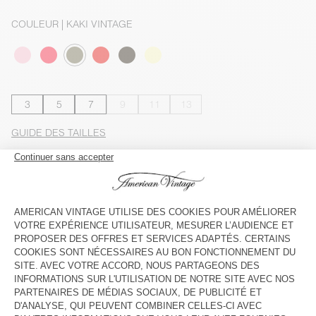
COULEUR
| KAKI VINTAGE
3
5
7
9
11
13
GUIDE DES TAILLES
Livraison estimée
entre le mercredi 12 août et le vendredi 14
août
AJOUTER AU PANIER
VOIR LA DISPONIBILITE EN MAGASIN
VOIR LE LOOK