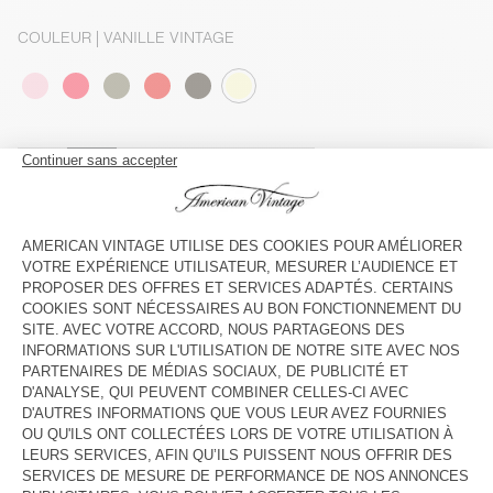
COULEUR
| VANILLE VINTAGE
3
5
7
9
11
13
GUIDE DES TAILLES
Livraison estimée
entre le mercredi 12 août et le vendredi 14
août
AJOUTER AU PANIER
VOIR LA DISPONIBILITE EN MAGASIN
DESCRIPTION
TAILLE ET COUPE
COMPOSITION