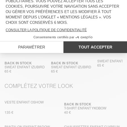
ENTRETIEN
TRAÇABILITÉ
LIVRAISON ET RETOURS
DANS LA MÊME MATIÈRE
SWEAT ENFANT I
BACK IN STOCK
BACK IN STOCK
65 €
SWEAT ENFANT IZUBIRD
SWEAT ENFANT IZUBIRD
65 €
65 €
COMPLÉTEZ VOTRE LOOK
VESTE ENFANT OSHOW
BACK IN STOCK
T-SHIRT ENFANT YKOBOW
135 €
40 €
PANTALON ENFANT PADOW
CHAUSSETTES ENFANT CLYPSUN