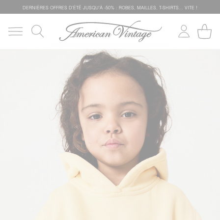
DERNIÈRES OFFRES D'ÉTÊ JUSQU'À -50% : ROBES, MAILLES, T-SHIRTS... VITE !