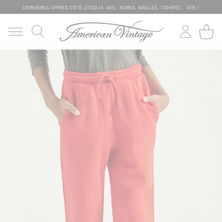
DERNIÈRES OFFRES D'ÉTÊ JUSQU'À -50% : ROBES, MAILLES, T-SHIRTS... VITE !