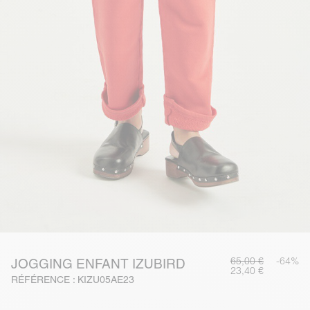
65,00 €
-64%
JOGGING ENFANT IZUBIRD
23,40 €
RÉFÉRENCE : KIZU05AE23