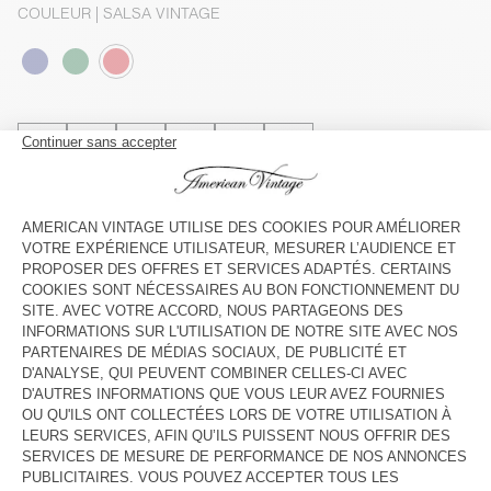
COULEUR
| SALSA VINTAGE
3
5
7
9
11
13
GUIDE DES TAILLES
Livraison estimée
entre le mercredi 12 août et le vendredi 14
août
AJOUTER AU PANIER
VOIR LE LOOK