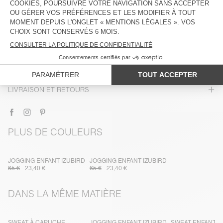
DESCRIPTION
TAILLE ET COUPE
COMPOSITION
ENTRETIEN
TRAÇABILITÉ
LIVRAISON ET RETOURS
PLUS DE COULEURS
JOGGING ENFANT IZUBIRD
JOGGING ENFANT IZUBIRD
65 €
23,40 €
65 €
23,40 €
DANS LA MÊME MATIÈRE
SWEAT À CAPUCHE
JOGGING ENFANT IZUBIRD
SWEAT ENFANT I