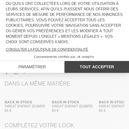
DESCRIPTION
TAILLE ET COUPE
COMPOSITION
ENTRETIEN
TRAÇABILITÉ
LIVRAISON ET RETOURS
DANS LA MÊME MATIÈRE
BACK IN STOCK
BACK IN STOCK
BACK IN STOCK
SWEAT ENFANT IZUBIRD
SWEAT ENFANT IZUBIRD
SWEAT ENFANT I
65 €
65 €
65 €
COMPLÉTEZ VOTRE LOOK