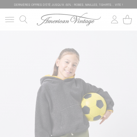
DERNIÈRES OFFRES D'ÉTÊ JUSQU'À -50% : ROBES, MAILLES, T-SHIRTS... VITE !