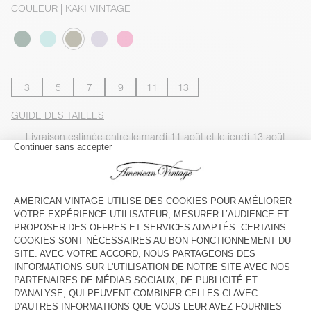
COULEUR
| KAKI VINTAGE
3
5
7
9
11
13
GUIDE DES TAILLES
Livraison estimée
entre le mardi 11 août et le jeudi 13 août
AJOUTER AU PANIER
VOIR LA DISPONIBILITE EN MAGASIN
VOIR LE LOOK