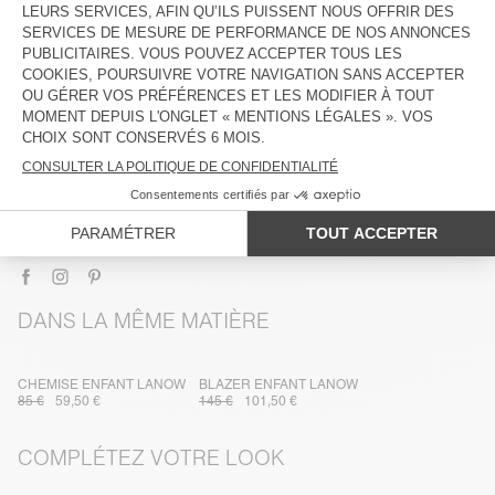
DESCRIPTION
TAILLE ET COUPE
COMPOSITION
ENTRETIEN
TRAÇABILITÉ
LIVRAISON ET RETOURS
DANS LA MÊME MATIÈRE
CHEMISE ENFANT LANOW
BLAZER ENFANT LANOW
85 €
59,50 €
145 €
101,50 €
COMPLÉTEZ VOTRE LOOK