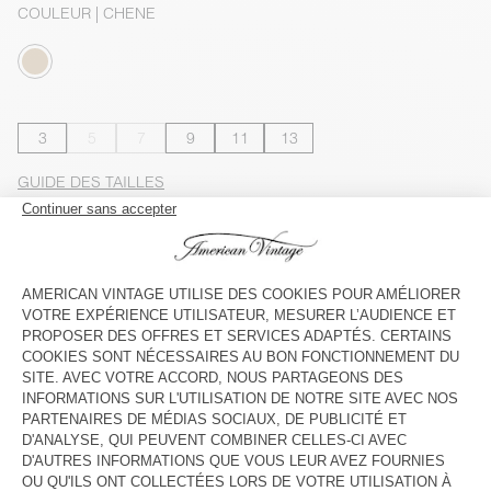
COULEUR
| CHENE
3
5
7
9
11
13
GUIDE DES TAILLES
Livraison estimée
entre le mardi 11 août et le jeudi 13 août
AJOUTER AU PANIER
VOIR LA DISPONIBILITE EN MAGASIN
VOIR LE LOOK