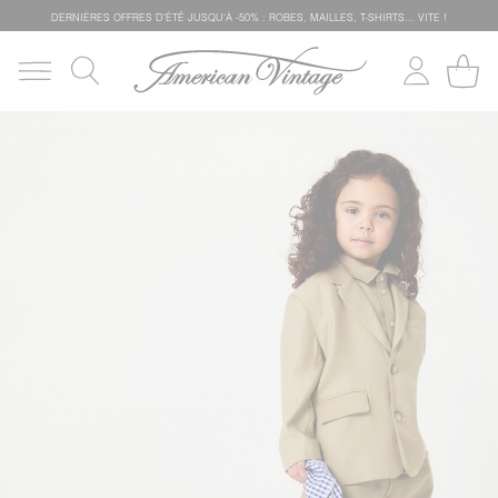
DERNIÈRES OFFRES D'ÉTÊ JUSQU'À -50% : ROBES, MAILLES, T-SHIRTS... VITE !