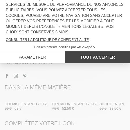
DESCRIPTION
TAILLE ET COUPE
COMPOSITION
ENTRETIEN
TRAÇABILITÉ
LIVRAISON ET RETOURS
DANS LA MÊME MATIÈRE
CHEMISE ENFANT LYCAZ
PANTALON ENFANT LYCAZ
SHORT ENFANT L
90 €
63 €
75 €
52,50 €
55 €
38,50 €
COMPLÉTEZ VOTRE LOOK