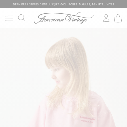
DERNIÈRES OFFRES D'ÉTÊ JUSQU'À -50% : ROBES, MAILLES, T-SHIRTS... VITE !