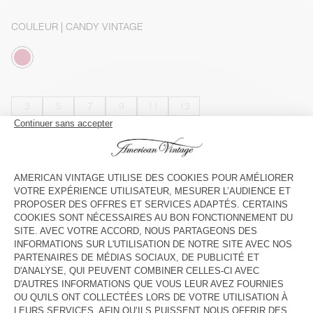
COULEUR
| CANDY VINTAGE
3
5
7
9
11
13
GUIDE DES TAILLES
INDISPONIBLE
VOIR LA DISPONIBILITE EN MAGASIN
VOIR LE LOOK