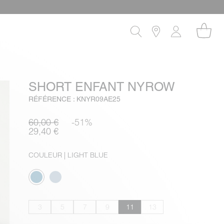
SHORT ENFANT NYROW
RÉFÉRENCE : KNYR09AE25
60,00 €
-51%
29,40 €
COULEUR
| LIGHT BLUE
3
5
7
9
11
13