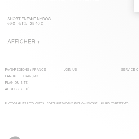
SHORT ENFANT NYROW
60 €
-51%
29,40 €
AFFICHER +
PAYS/RÉGIONS :
FRANCE
JOIN US
SERVICE C
LANGUE :
FRANÇAIS
PLAN DU SITE
ACCESSIBILITÉ
PHOTOGRAPHIES RETOUCHÉES
COPYRIGHT 2025-2026 AMERICAN VINTAGE
ALL RIGHTS RESERVED