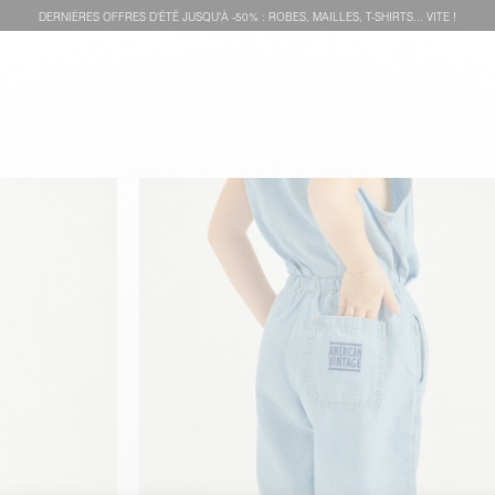
DERNIÈRES OFFRES D'ÉTÊ JUSQU'À -50% : ROBES, MAILLES, T-SHIRTS... VITE !