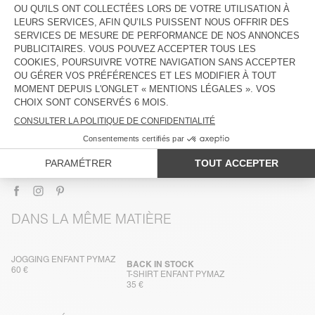
DESCRIPTION
TAILLE ET COUPE
COMPOSITION
ENTRETIEN
TRAÇABILITÉ
LIVRAISON ET RETOURS
DANS LA MÊME MATIÈRE
JOGGING ENFANT PYMAZ
BACK IN STOCK
60 €
T-SHIRT ENFANT PYMAZ
35 €