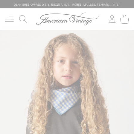
DERNIÈRES OFFRES D'ÉTÊ JUSQU'À -50% : ROBES, MAILLES, T-SHIRTS... VITE !