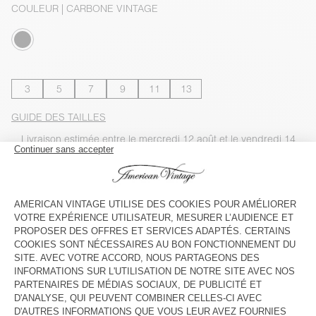
COULEUR
| CARBONE VINTAGE
3
5
7
9
11
13
GUIDE DES TAILLES
Livraison estimée
entre le mercredi 12 août et le vendredi 14
août
AJOUTER AU PANIER
VOIR LA DISPONIBILITE EN MAGASIN
VOIR LE LOOK