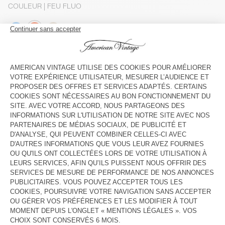
COULEUR
| FEU FLUO
3
5
7
9
11
13
GUIDE DES TAILLES
Livraison estimée
entre le mardi 11 août et le jeudi 13 août
AJOUTER AU PANIER
VOIR LE LOOK