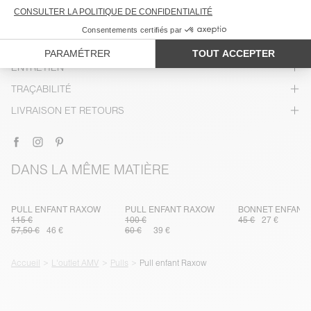
DESCRIPTION
TAILLE ET COUPE
COMPOSITION
ENTRETIEN
TRAÇABILITÉ
LIVRAISON ET RETOURS
DANS LA MÊME MATIÈRE
PULL ENFANT RAXOW
PULL ENFANT RAXOW
BONNET ENFANT
115 €
100 €
45 €
27 €
57,50 €
46 €
60 €
39 €
Accueil
L'outlet AMV
Pulls
Pull enfant Raxow