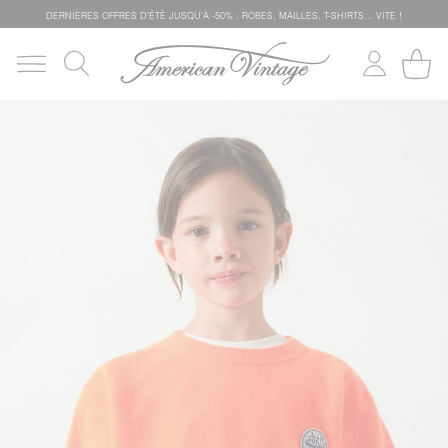
DERNIÈRES OFFRES D'ÉTÊ JUSQU'À -50% : ROBES, MAILLES, T-SHIRTS... VITE !