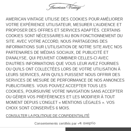
COULEUR
| COQUILLE CHINE
3
5
7
9
11
13
Le mannequin mesure 132 cm et porte une taille 9
GUIDE DES TAILLES
Livraison estimée
entre le mercredi 12 août et le vendredi 14
août
AJOUTER AU PANIER
DESCRIPTION
TAILLE ET COUPE
COMPOSITION
ENTRETIEN