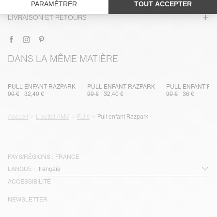
TRAÇABILITÉ
LIVRAISON ET RETOURS
DANS LA MÊME MATIÈRE
PULL ENFANT RAZPARK
PULL ENFANT RAZPARK
PULL ENFANT RA
90 €
32,40 €
90 €
32,40 €
90 €
36 €
Accueil
L'outlet AMV
Pulls
Pull enfant Razpark
PAYS/RÉGIONS :
FRANCE
LANGUE :
ACCESSIBILITÉ
NEWSLETTER