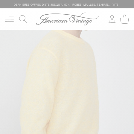
DERNIÈRES OFFRES D'ÉTÊ JUSQU'À -50% : ROBES, MAILLES, T-SHIRTS... VITE !