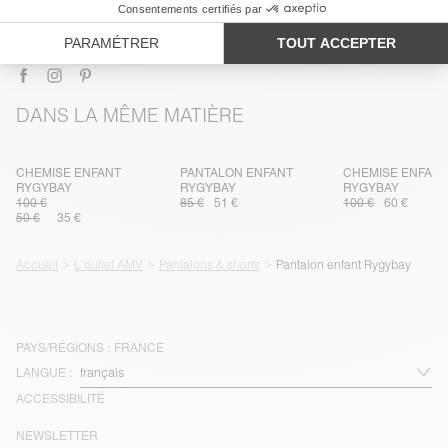
LIVRAISON ET RETOURS
DANS LA MÊME MATIÈRE
CHEMISE ENFANT
PANTALON ENFANT
CHEMISE ENFAN
RYGYBAY
RYGYBAY
RYGYBAY
100 €
85 €
51 €
100 €
60 €
50 €
35 €
Accueil
L'outlet AMV
Pantalons & shorts
Pantalon enfant Rygybay
PAYS/RÉGIONS :
FRANCE
LANGUE :
ACCESSIBILITÉ
NEWSLETTER