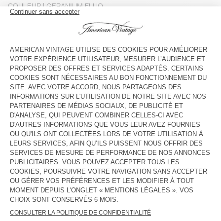
COULEUR
| GERANIUM FLUO
3
5
7
9
11
13
GUIDE DES TAILLES
Livraison estimée
entre le mardi 11 août et le jeudi 13 août
AJOUTER AU PANIER
VOIR LA DISPONIBILITE EN MAGASIN
DESCRIPTION
TAILLE ET COUPE
COMPOSITION
ENTRETIEN
TRAÇABILITÉ