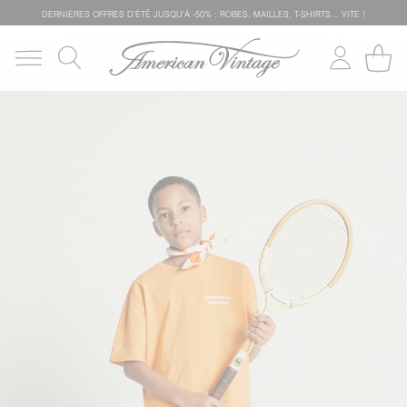
DERNIÈRES OFFRES D'ÉTÊ JUSQU'À -50% : ROBES, MAILLES, T-SHIRTS... VITE !