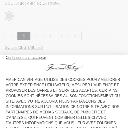
COULEUR
| ARCTIQUE CHINE
3
5
7
9
11
13
GUIDE DES TAILLES
Livraison estimée
entre le mercredi 12 août et le vendredi 14
août
AJOUTER AU PANIER
VOIR LA DISPONIBILITE EN MAGASIN
VOIR LE LOOK