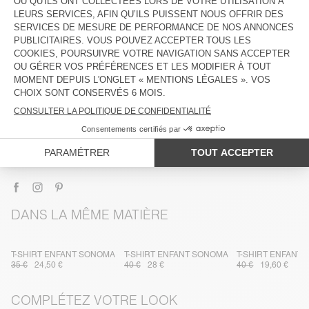
DESCRIPTION
TAILLE ET COUPE
COMPOSITION
ENTRETIEN
TRAÇABILITÉ
LIVRAISON ET RETOURS
DANS LA MÊME MATIÈRE
T-SHIRT ENFANT SONOMA
T-SHIRT ENFANT SONOMA
T-SHIRT ENFANT
35 €
24,50 €
40 €
28 €
40 €
19,60 €
COMPLÉTEZ VOTRE LOOK