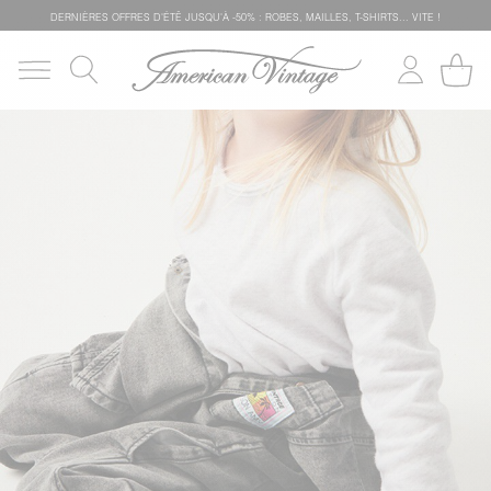
DERNIÈRES OFFRES D'ÉTÊ JUSQU'À -50% : ROBES, MAILLES, T-SHIRTS... VITE !