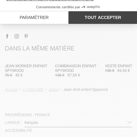
ENTRETIEN
TRAÇABILITÉ
LIVRAISON ET RETOURS
DANS LA MÊME MATIÈRE
JEAN WORKER ENFANT
COMBINAISON ENFANT
VESTE ENFANT 
SPYWOOD
SPYWOOD
135 €
94,50 €
75 €
45 €
135 €
67,50 €
Accueil
L'outlet AMV
Jeans
Jean droit enfant Spywood
PAYS/RÉGIONS :
FRANCE
LANGUE :
ACCESSIBILITÉ