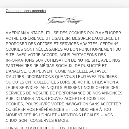
COULEUR
| ECRU
3
5
7
9
11
13
GUIDE DES TAILLES
Livraison estimée
entre le mercredi 12 août et le vendredi 14
août
AJOUTER AU PANIER
VOIR LA DISPONIBILITE EN MAGASIN
DESCRIPTION
TAILLE ET COUPE
COMPOSITION