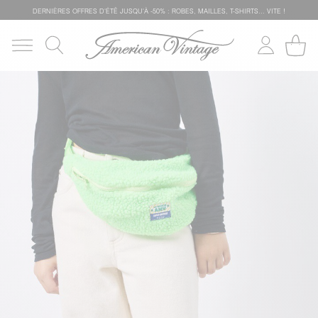
DERNIÈRES OFFRES D'ÉTÊ JUSQU'À -50% : ROBES, MAILLES, T-SHIRTS... VITE !