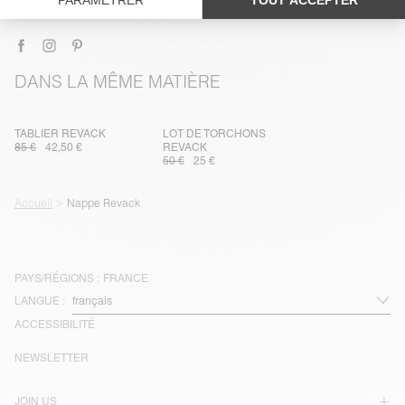
LIVRAISON ET RETOURS
DANS LA MÊME MATIÈRE
TABLIER REVACK
LOT DE TORCHONS
85 €
42,50 €
REVACK
50 €
25 €
Accueil
Nappe Revack
PAYS/RÉGIONS :
FRANCE
LANGUE :
ACCESSIBILITÉ
NEWSLETTER
JOIN US