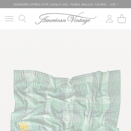
DERNIÈRES OFFRES D'ÉTÊ JUSQU'À -50% : ROBES, MAILLES, T-SHIRTS... VITE !