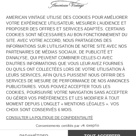
COULEUR
| CARREAUX PRAIRIE
TU
GUIDE DES TAILLES
Livraison estimée
entre le mercredi 12 août et le vendredi 14
août
AJOUTER AU PANIER
DESCRIPTION
TAILLE ET COUPE
COMPOSITION
ENTRETIEN
TRAÇABILITÉ