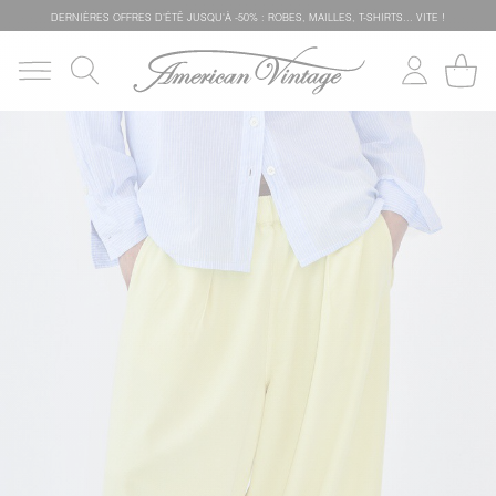
DERNIÈRES OFFRES D'ÉTÊ JUSQU'À -50% : ROBES, MAILLES, T-SHIRTS... VITE !