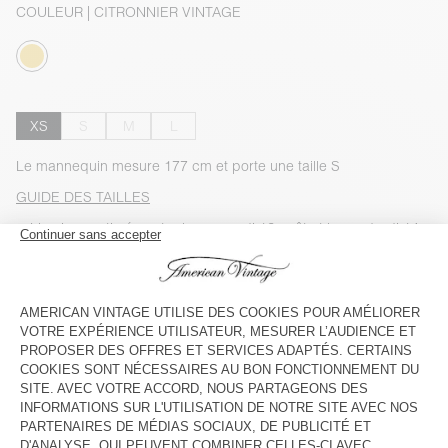
COULEUR
| CITRONNIER VINTAGE
XS
S
M
L
Le mannequin mesure 177 cm et porte une taille S
GUIDE DES TAILLES
Livraison estimée
entre le mercredi 12 août et le vendredi 14
août
AJOUTER AU PANIER
VOIR LA DISPONIBILITE EN MAGASIN
VOIR LE LOOK