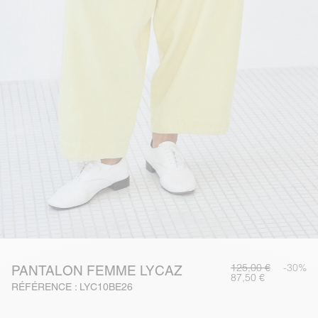
125,00 €
-30%
PANTALON FEMME LYCAZ
87,50 €
RÉFÉRENCE : LYC10BE26