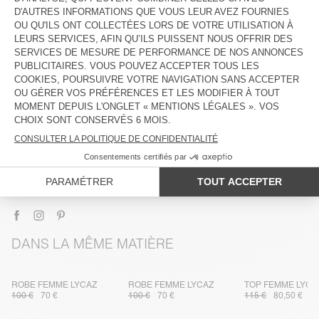
DESCRIPTION
TAILLE ET COUPE
COMPOSITION
ENTRETIEN
TRAÇABILITÉ
LIVRAISON ET RETOURS
DANS LA MÊME MATIÈRE
ROBE FEMME LYCAZ
ROBE FEMME LYCAZ
TOP FEMME LYCA
100 €
70 €
100 €
70 €
115 €
80,50 €