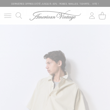
DERNIÈRES OFFRES D'ÉTÊ JUSQU'À -50% : ROBES, MAILLES, T-SHIRTS... VITE !