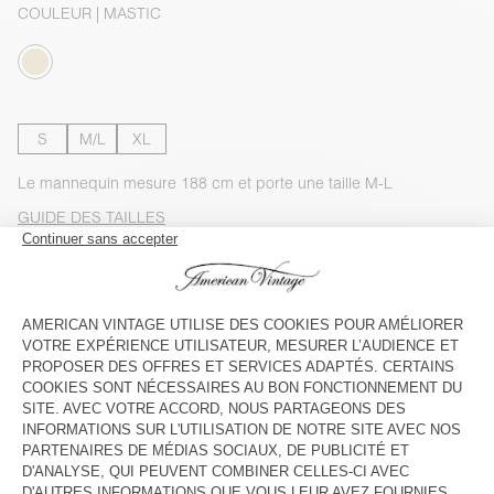
COULEUR
| MASTIC
S
M/L
XL
Le mannequin mesure 188 cm et porte une taille M-L
GUIDE DES TAILLES
Livraison estimée
entre le mercredi 12 août et le vendredi 14
août
AJOUTER AU PANIER
VOIR LA DISPONIBILITE EN MAGASIN
VOIR LE LOOK