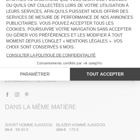
DESCRIPTION
TAILLE ET COUPE
COMPOSITION
ENTRETIEN
TRAÇABILITÉ
LIVRAISON ET RETOURS
DANS LA MÊME MATIÈRE
SHORT HOMME AJAXDOG
BLAZER HOMME AJAXDOG
95 €
66,50 €
250 €
175 €