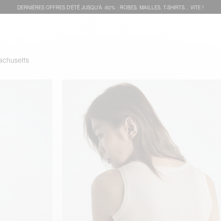
DERNIÈRES OFFRES D'ÉTÊ JUSQU'À -50% : ROBES, MAILLES, T-SHIRTS... VITE !
chusetts