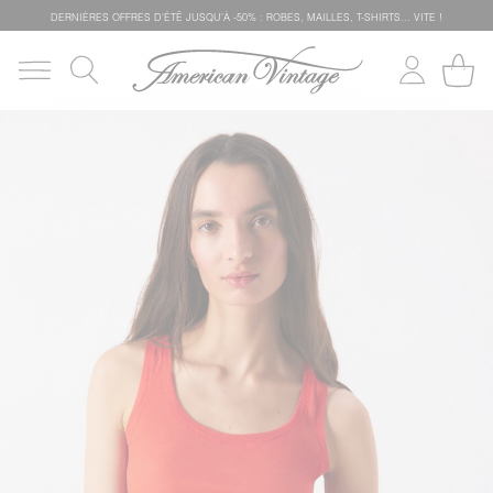
DERNIÈRES OFFRES D'ÉTÊ JUSQU'À -50% : ROBES, MAILLES, T-SHIRTS... VITE !