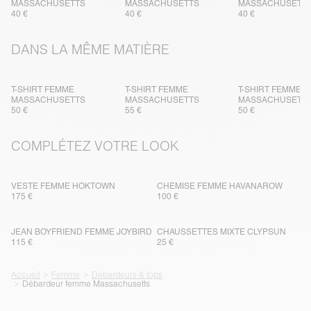
MASSACHUSETTS
MASSACHUSETTS
MASSACHUSETT
40 €
40 €
40 €
DANS LA MÊME MATIÈRE
T-SHIRT FEMME
T-SHIRT FEMME
T-SHIRT FEMME
MASSACHUSETTS
MASSACHUSETTS
MASSACHUSETT
50 €
55 €
50 €
COMPLÉTEZ VOTRE LOOK
VESTE FEMME HOKTOWN
CHEMISE FEMME HAVANAROW
175 €
100 €
JEAN BOYFRIEND FEMME JOYBIRD
CHAUSSETTES MIXTE CLYPSUN
115 €
25 €
Accueil
Femme
Débardeurs & tops
Débardeur femme Massachusetts