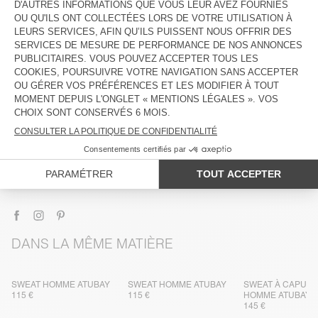
DESCRIPTION
TAILLE ET COUPE
COMPOSITION
ENTRETIEN
TRAÇABILITÉ
LIVRAISON ET RETOURS
DANS LA MÊME MATIÈRE
SWEAT HOMME ATUBAY
SWEAT HOMME ATUBAY
SWEAT À CAPUC
115 €
115 €
HOMME ATUBAY
145 €