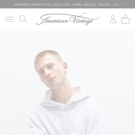
DERNIÈRES OFFRES D'ÉTÊ JUSQU'À -50% : ROBES, MAILLES, T-SHIRTS... VITE !