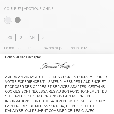
COULEUR
| ARCTIQUE CHINE
XS
S
M/L
XL
Le mannequin mesure 184 cm et porte une taille M-L
GUIDE DES TAILLES
Livraison estimée
entre le mardi 11 août et le jeudi 13 août
AJOUTER AU PANIER
VOIR LA DISPONIBILITE EN MAGASIN
VOIR LE LOOK