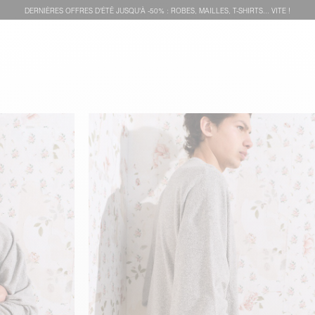
DERNIÈRES OFFRES D'ÉTÊ JUSQU'À -50% : ROBES, MAILLES, T-SHIRTS... VITE !