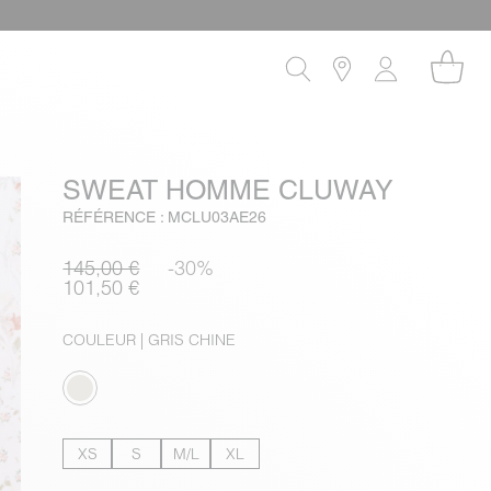
SWEAT HOMME CLUWAY
RÉFÉRENCE : MCLU03AE26
145,00 €
-30%
101,50 €
COULEUR
| GRIS CHINE
XS
S
M/L
XL