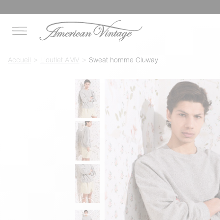
Accueil
L'outlet AMV
Sweat homme Cluway