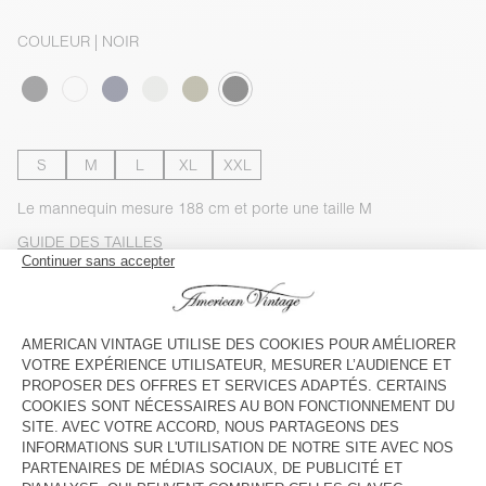
COULEUR
| NOIR
S
M
L
XL
XXL
Le mannequin mesure 188 cm et porte une taille M
GUIDE DES TAILLES
Livraison estimée
entre le jeudi 13 août et le lundi 17 août
AJOUTER AU PANIER
VOIR LA DISPONIBILITE EN MAGASIN
VOIR LE LOOK