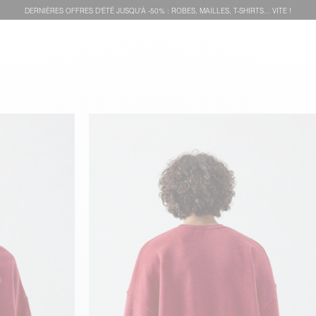
DERNIÈRES OFFRES D'ÉTÊ JUSQU'À -50% : ROBES, MAILLES, T-SHIRTS... VITE !