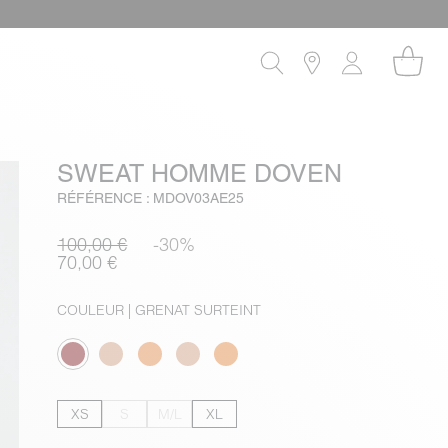
SWEAT HOMME DOVEN
RÉFÉRENCE : MDOV03AE25
100,00 €
-30%
70,00 €
COULEUR
| GRENAT SURTEINT
XS
S
M/L
XL