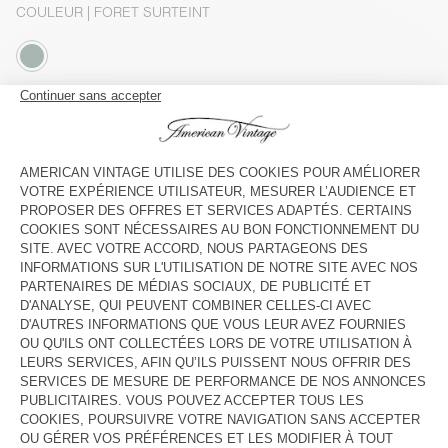
COULEUR
| FORET SURTEINT
S
M
L
XL
XXL
Le mannequin mesure 188 cm et porte une taille M
GUIDE DES TAILLES
Livraison estimée
entre le mardi 11 août et le jeudi 13 août
AJOUTER AU PANIER
DESCRIPTION
TAILLE ET COUPE
COMPOSITION
ENTRETIEN
TRAÇABILITÉ