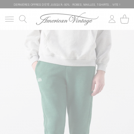
DERNIÈRES OFFRES D'ÉTÊ JUSQU'À -50% : ROBES, MAILLES, T-SHIRTS... VITE !