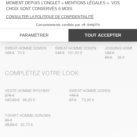
LIVRAISON ET RETOURS
DANS LA MÊME MATIÈRE
SWEAT HOMME DOVEN
SWEAT HOMME DOVEN
JOGGING HOMME
100 €
70 €
145 €
101,50 €
100 €
60 €
36 €
COMPLÉTEZ VOTRE LOOK
VESTE HOMME RYGYBAY
SWEAT HOMME DOVEN
275 €
145 €
137,50 €
96,25 €
87 €
73,95 €
T-SHIRT HOMME SONOMA
55 €
38,50 €
32,73 €